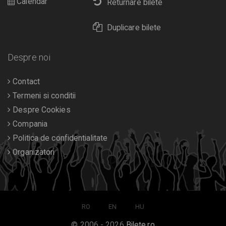
Calendar
Returnare bilete
Duplicare bilete
Despre noi
Contact
Termeni si conditii
Despre Cookies
Compania
Politica de confidentialitate
Organizatori
RO
EN
HU
© 2006 - 2026
Bilete.ro