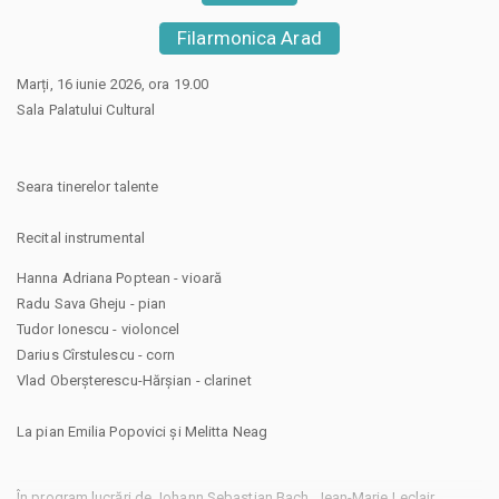
Filarmonica Arad
Marți, 16 iunie 2026, ora 19.00
Sala Palatului Cultural
Seara tinerelor talente
Recital instrumental
Hanna Adriana Poptean - vioară
Radu Sava Gheju - pian
Tudor Ionescu - violoncel
Darius Cîrstulescu - corn
Vlad Oberșterescu-Hărșian - clarinet
La pian Emilia Popovici și Melitta Neag
În program lucrări de Johann Sebastian Bach, Jean-Marie Leclair,