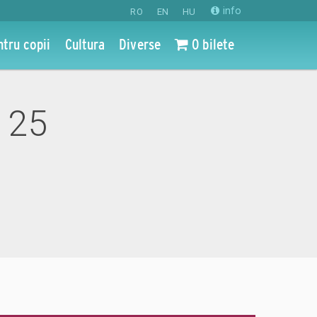
info
RO
EN
HU
ntru copii
Cultura
Diverse
0 bilete
- 25