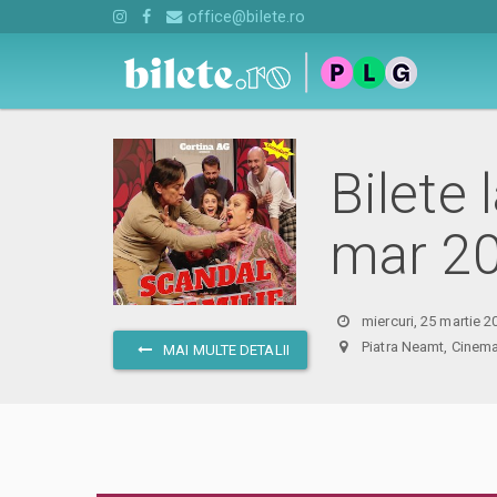
office@bilete.ro
Bilete 
mar 2
miercuri, 25 martie 2
Piatra Neamt, Cin
MAI MULTE DETALII