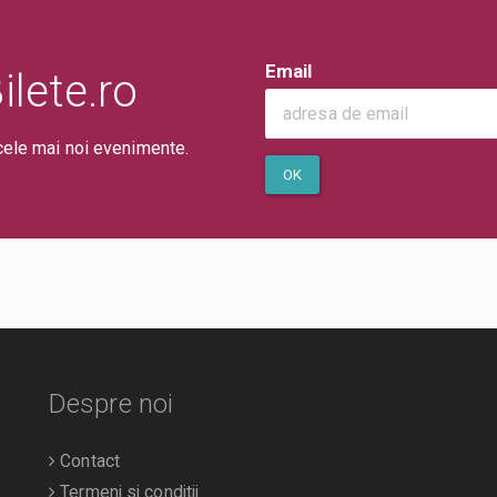
Email
lete.ro
cele mai noi evenimente.
OK
Despre noi
Contact
Termeni si conditii