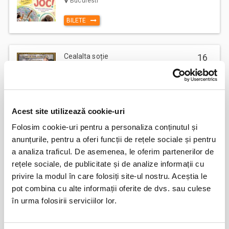
Bucuresti
BILETE
Cealalta soție
16
aug
Bucuresti
BILETE
Acest site utilizează cookie-uri
Folosim cookie-uri pentru a personaliza conținutul și
Femei bune pentru barbati nebuni
22
anunțurile, pentru a oferi funcții de rețele sociale și pentru
aug
Bucuresti
a analiza traficul. De asemenea, le oferim partenerilor de
rețele sociale, de publicitate și de analize informații cu
BILETE
privire la modul în care folosiți site-ul nostru. Aceștia le
pot combina cu alte informații oferite de dvs. sau culese
în urma folosirii serviciilor lor.
Fanteziile sotului meu
23
aug
Bucuresti