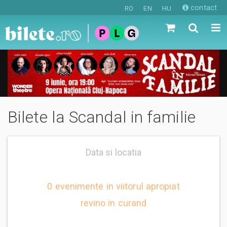
contact
RO
EN
HU
Bilete la Scandal in familie
Data si locatia
0 evenimente in viitorul apropiat
revino in curand