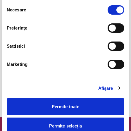
Selecția
BILETE
Necesare
consimțământului
Iubire dublu distilata
29
Preferinţe
aug
Bucuresti
BILETE
Statistici
Marketing
Faust de Johann Wolfgang von
05
Goethe
sept
Bucuresti
BILETE
Afişare
MAI MULTE DIN TEATRU
Permite toate
Permite selecția