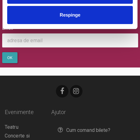
Newsletter @ Bilete.ro
Oferte exclusive si o editie saptamanala cu cele mai noi
Respinge
evenimente.
Email
OK
Evenimente
Ajutor
Teatru
Cum comand bilete?
Concerte si