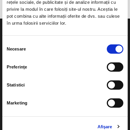
rețele sociale, de publicitate și de analize informații cu
privire la modul în care folosiți site-ul nostru. Aceștia le
pot combina cu alte informații oferite de dvs. sau culese
în urma folosirii serviciilor lor.
Selecția
Necesare
consimțământului
Evenimente
Ajutor
Teatru
Preferinţe
Cum comand bilete?
Concerte si
festivaluri
Plata online sau cash
Statistici
Sport
eBilet printat acasa
Pentru copii
Marketing
Cultura
Livrare prin curier
Diverse
Calendar
Afişare
Returnare bilete