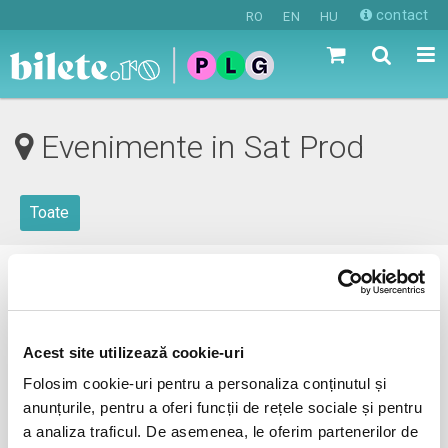
contact
RO
EN
HU
Evenimente in Sat Prod
Toate
0 evenimente in viitorul apropiat
revino mai tarziu
Acest site utilizează cookie-uri
Folosim cookie-uri pentru a personaliza conținutul și
anunțurile, pentru a oferi funcții de rețele sociale și pentru
anunta-ma pe email cand apare urmatorul eveniment la Sat
a analiza traficul. De asemenea, le oferim partenerilor de
Prod