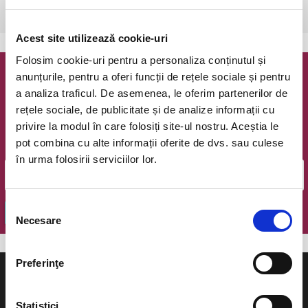
Satu Mare, Parcul Dr. Fatyol Rudolf
vezi pe harta
Acest site utilizează cookie-uri
Folosim cookie-uri pentru a personaliza conținutul și
anunțurile, pentru a oferi funcții de rețele sociale și pentru
Newsletter @ Bilete.ro
a analiza traficul. De asemenea, le oferim partenerilor de
rețele sociale, de publicitate și de analize informații cu
Oferte exclusive si o editie saptamanala cu cele mai noi
privire la modul în care folosiți site-ul nostru. Aceștia le
evenimente.
pot combina cu alte informații oferite de dvs. sau culese
Email
în urma folosirii serviciilor lor.
Selecția
OK
Necesare
consimțământului
Preferinţe
Statistici