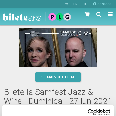
contact
RO
EN
HU
MAI MULTE DETALII
Bilete la Samfest Jazz &
Wine - Duminica - 27 iun 2021
duminică, 27 iunie 2021 ora 18:00
(durata 5 ore 59 minute)