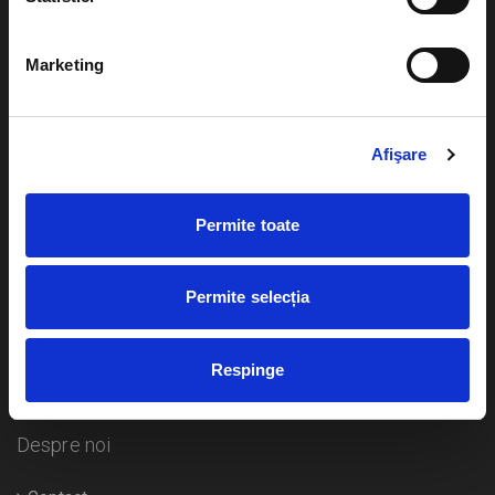
Evenimente
Ajutor
Marketing
Teatru
Cum comand bilete?
Concerte si
festivaluri
Afişare
Plata online sau cash
Sport
eBilet printat acasa
Pentru copii
Permite toate
Cultura
Livrare prin curier
Diverse
Permite selecția
Calendar
Returnare bilete
Respinge
Duplicare bilete
Despre noi