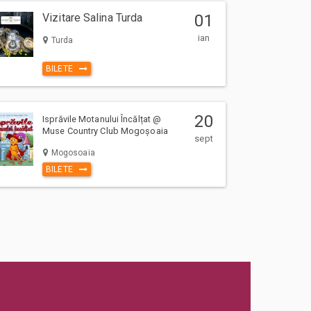
Vizitare Salina Turda
01
ian
Turda
BILETE
20
Isprăvile Motanului Încălțat @
Muse Country Club Mogoșoaia
sept
Mogosoaia
BILETE