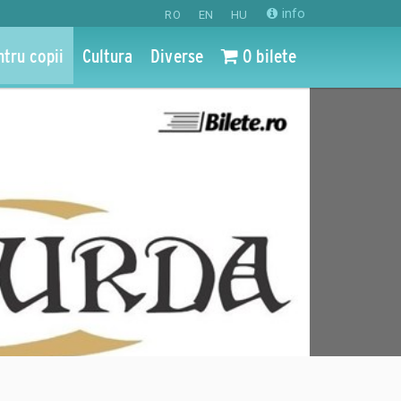
info
RO
EN
HU
ntru copii
Cultura
Diverse
0 bilete