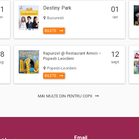
01
Destiny Park
01
an
ian
Bucuresti
BILETE
08
12
Rapunzel @ Restaurant Amicii –
Popesti Leordeni
ug
sept
Popesti-Leordeni
BILETE
MAI MULTE DIN PENTRU COPII
Email