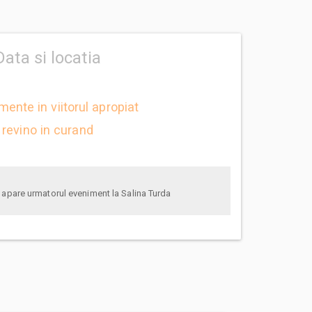
Data si locatia
mente in viitorul apropiat
revino in curand
anunta-ma pe email cand apare urmatorul eveniment la Salina Turda