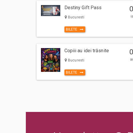
Destiny Gift Pass
i
Bucuresti
BILETE
Copiii au idei trăsnite
a
Bucuresti
BILETE