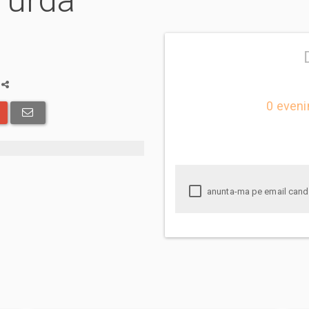
 Turda
a
0 eveni