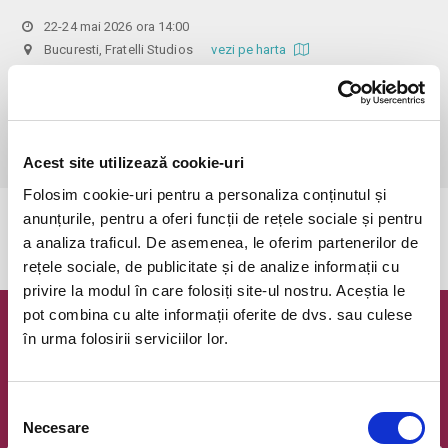
22-24 mai 2026 ora 14:00
Bucuresti, Fratelli Studios
vezi pe harta
 Accesul persoanelor cu varsta sub 18 ani este STRICT INTERZIS!

!!! ACCESUL INCEPE LA ORA 12:00 - SAMBATA SI DUMINICA !!!

Program eveniment : 12:00 - 20:00, iar ultimul acces se va face la ora 
19:00!Dupa aceasta ora nu se mai poate participa la eveniment!
Acest site utilizează cookie-uri
Folosim cookie-uri pentru a personaliza conținutul și
anunțurile, pentru a oferi funcții de rețele sociale și pentru
Evenimentul a expirat.
a analiza traficul. De asemenea, le oferim partenerilor de
rețele sociale, de publicitate și de analize informații cu
privire la modul în care folosiți site-ul nostru. Aceștia le
pot combina cu alte informații oferite de dvs. sau culese
Newsletter @ Bilete.ro
în urma folosirii serviciilor lor.
Oferte exclusive si o editie saptamanala cu cele mai noi
evenimente.
Selecția
Necesare
Email
consimțământului