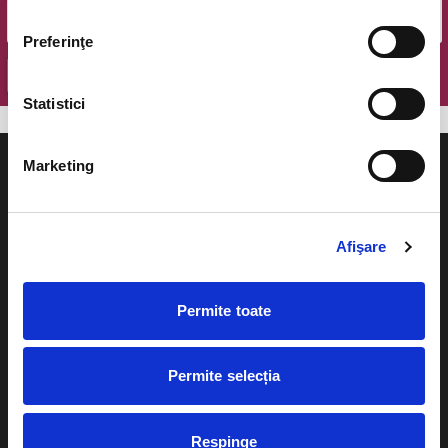
Preferinţe
OK
Statistici
Marketing
Afişare
Evenimente
Ajutor
Teatru
Cum comand bilete?
Permite toate
Concerte si
festivaluri
Plata online sau cash
Permite selecția
Sport
eBilet printat acasa
Pentru copii
Cultura
Respinge