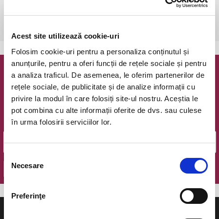
Bucuresti, Fratelli Studios
vezi pe harta
 Bilete se gasesc la locatie !
Acest site utilizează cookie-uri
Folosim cookie-uri pentru a personaliza conținutul și
anunțurile, pentru a oferi funcții de rețele sociale și pentru
a analiza traficul. De asemenea, le oferim partenerilor de
Newsletter @ Bilete.ro
rețele sociale, de publicitate și de analize informații cu
privire la modul în care folosiți site-ul nostru. Aceștia le
Oferte exclusive si o editie saptamanala cu cele mai noi
evenimente.
pot combina cu alte informații oferite de dvs. sau culese
în urma folosirii serviciilor lor.
Email
Selecția
Necesare
consimțământului
OK
Preferinţe