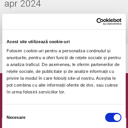
apr 2024
20-21 aprilie 2024 ora 12:00
Cluj-Napoca, Chios Social Lounge
vezi pe harta
Acest site utilizează cookie-uri
Folosim cookie-uri pentru a personaliza conținutul și
Evenimentul a expirat.
anunțurile, pentru a oferi funcții de rețele sociale și pentru
a analiza traficul. De asemenea, le oferim partenerilor de
rețele sociale, de publicitate și de analize informații cu
privire la modul în care folosiți site-ul nostru. Aceștia le
pot combina cu alte informații oferite de dvs. sau culese
Newsletter @ Bilete.ro
în urma folosirii serviciilor lor.
Oferte exclusive si o editie saptamanala cu cele mai noi
evenimente.
Selecția
Email
Necesare
consimțământului