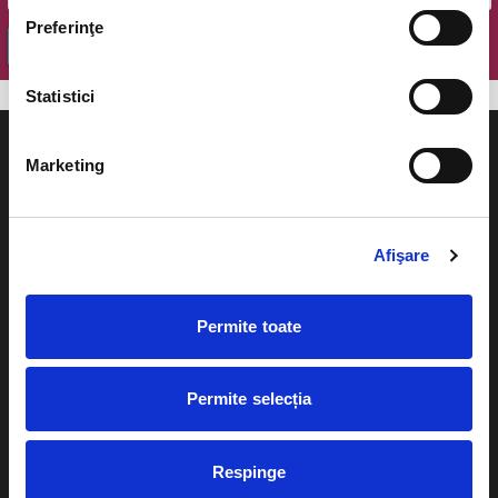
Preferinţe
OK
Statistici
Marketing
Evenimente
Ajutor
Afişare
Teatru
Cum comand bilete?
Concerte si
Permite toate
festivaluri
Plata online sau cash
Sport
Permite selecția
eBilet printat acasa
Pentru copii
Cultura
Livrare prin curier
Respinge
Diverse