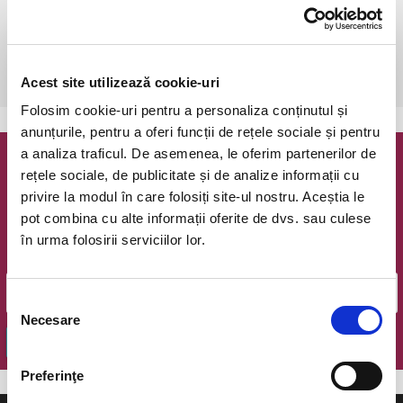
15-16 octombrie 2022 ora 12:00
Bucuresti, Fratelli Studios
vezi pe harta
 Accesul persoanelor cu varsta sub 18 ani este STRICT INTERZIS!
Acest site utilizează cookie-uri
Folosim cookie-uri pentru a personaliza conținutul și
anunțurile, pentru a oferi funcții de rețele sociale și pentru
a analiza traficul. De asemenea, le oferim partenerilor de
Newsletter @ Bilete.ro
rețele sociale, de publicitate și de analize informații cu
privire la modul în care folosiți site-ul nostru. Aceștia le
Oferte exclusive si o editie saptamanala cu cele mai noi
pot combina cu alte informații oferite de dvs. sau culese
evenimente.
în urma folosirii serviciilor lor.
Email
Selecția
Necesare
consimțământului
OK
Preferinţe