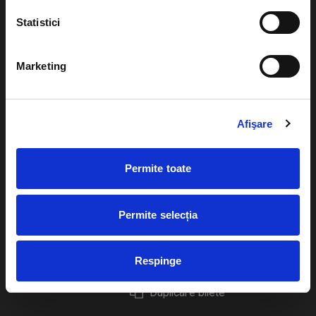
Statistici
Marketing
Evenimente
Ajutor
Teatru
Cum comand bilete?
Afişare
Concerte si
festivaluri
Plata online sau cash
Sport
Permite toate
eBilet printat acasa
Pentru copii
Cultura
Permite selecția
Livrare prin curier
Diverse
Calendar
Returnare bilete
Respinge
Duplicare bilete