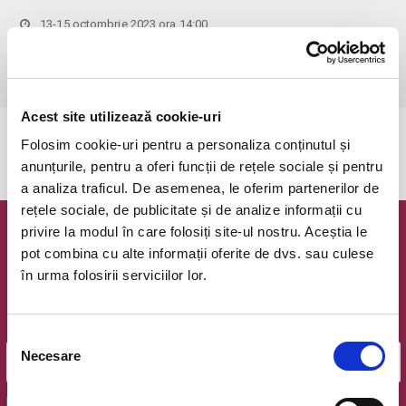
13-15 octombrie 2023 ora 14:00
Bucuresti, Fratelli Studios
vezi pe harta
 Accesul persoanelor cu varsta sub 18 ani este STRICT INTERZIS!
Acest site utilizează cookie-uri
Evenimentul a expirat.
Folosim cookie-uri pentru a personaliza conținutul și
anunțurile, pentru a oferi funcții de rețele sociale și pentru
a analiza traficul. De asemenea, le oferim partenerilor de
rețele sociale, de publicitate și de analize informații cu
privire la modul în care folosiți site-ul nostru. Aceștia le
Newsletter @ Bilete.ro
pot combina cu alte informații oferite de dvs. sau culese
în urma folosirii serviciilor lor.
Oferte exclusive si o editie saptamanala cu cele mai noi
evenimente.
Email
Selecția
Necesare
consimțământului