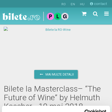
contact
RO
EN
HU
MAI MULTE DETALII
Bilete la Masterclass– “The
Future of Wine” by Helmuth
Koecher - 19 mai 2018