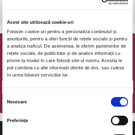
sâmbătă, 19 mai 2018 ora 17:00
Bucuresti, Fratelli Studios
vezi pe harta
Acest site utilizează cookie-uri
Folosim cookie-uri pentru a personaliza conținutul și
anunțurile, pentru a oferi funcții de rețele sociale și pentru
a analiza traficul. De asemenea, le oferim partenerilor de
Newsletter @ Bilete.ro
rețele sociale, de publicitate și de analize informații cu
privire la modul în care folosiți site-ul nostru. Aceștia le
Oferte exclusive si o editie saptamanala cu cele mai noi
evenimente.
pot combina cu alte informații oferite de dvs. sau culese
în urma folosirii serviciilor lor.
Email
Selecția
Necesare
consimțământului
OK
Preferinţe