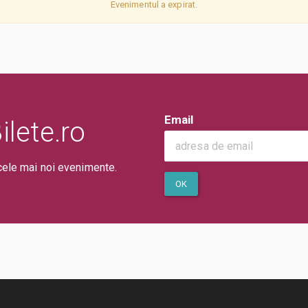
Evenimentul a expirat.
Email
lete.ro
cele mai noi evenimente.
OK