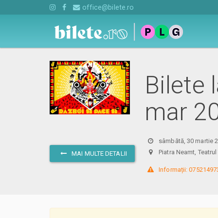
office@bilete.ro
Bilete 
mar 2
sâmbătă, 30 martie 2
Piatra Neamt, Teatru
MAI MULTE DETALII
 Informații: 07521497