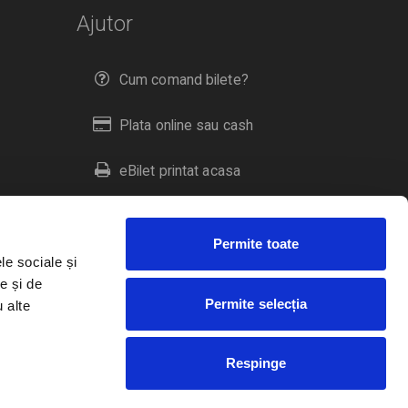
Ajutor
Cum comand bilete?
Plata online sau cash
eBilet printat acasa
Livrare prin curier
Permite toate
Returnare bilete
le sociale și
e și de
Permite selecția
u alte
Duplicare bilete
Respinge