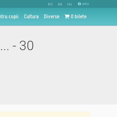
info
RO
EN
HU
ntru copii
Cultura
Diverse
0 bilete
.. - 30