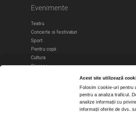
Evenimente
Teatru
Concerte si festivaluri
Sport
Pentru copii
Cultura
Diverse
Acest site utilizează cook
Calendarul evenimentelor
Folosim cookie-uri pentru a 
pentru a analiza traficul. 
analize informații cu privir
informații oferite de dvs. sa