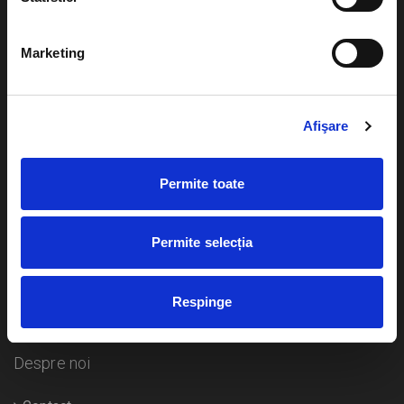
Evenimente
Ajutor
Marketing
Teatru
Cum comand bilete?
Concerte si
festivaluri
Afişare
Plata online sau cash
Sport
eBilet printat acasa
Pentru copii
Permite toate
Cultura
Livrare prin curier
Diverse
Permite selecția
Calendar
Returnare bilete
Respinge
Duplicare bilete
Despre noi