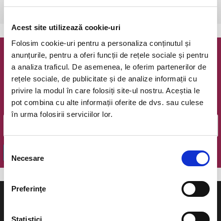
Bucuresti, Teatrul Coquette
vezi pe harta
Acest site utilizează cookie-uri
Folosim cookie-uri pentru a personaliza conținutul și
anunțurile, pentru a oferi funcții de rețele sociale și pentru
Newsletter @ Bilete.ro
a analiza traficul. De asemenea, le oferim partenerilor de
rețele sociale, de publicitate și de analize informații cu
Oferte exclusive si o editie saptamanala cu cele mai noi
privire la modul în care folosiți site-ul nostru. Aceștia le
evenimente.
pot combina cu alte informații oferite de dvs. sau culese
Email
în urma folosirii serviciilor lor.
Selecția
OK
Necesare
consimțământului
Preferinţe
Statistici