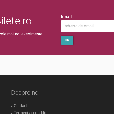
Email
lete.ro
cele mai noi evenimente.
OK
Despre noi
Contact
Termeni si conditii