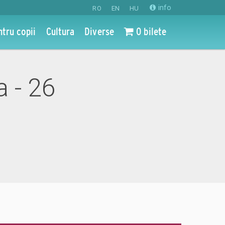
info
RO
EN
HU
ntru copii
Cultura
Diverse
0 bilete
a - 26