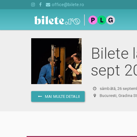
office@bilete.ro
Bilete
sept 2
sâmbătă, 26 septemb
Bucuresti, Gradina S
MAI MULTE DETALII