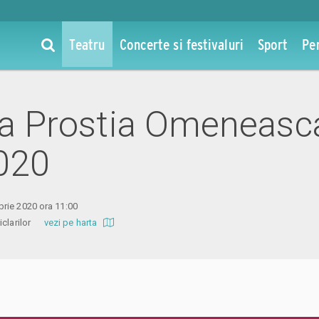
Teatru
Concerte si festivaluri
Sport
Pe
 la Prostia Omeneasc
020
rie 2020 ora 11:00
ticlarilor
vezi pe harta