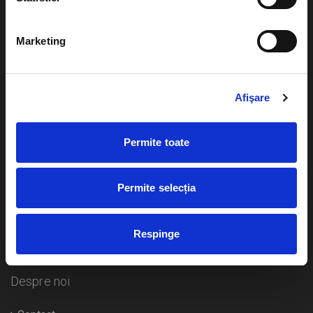
Evenimente
Ajutor
Marketing
Teatru
Cum comand bilete?
Concerte si
festivaluri
Afişare
Plata online sau cash
Sport
eBilet printat acasa
Pentru copii
Permite toate
Cultura
Livrare prin curier
Diverse
Permite selecția
Calendar
Returnare bilete
Respinge
Duplicare bilete
Despre noi