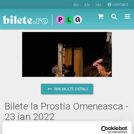
contact
RO
EN
HU
MAI MULTE DETALII
Bilete la Prostia Omeneasca -
23 ian 2022
duminică, 23 ianuarie 2022 ora 11:00