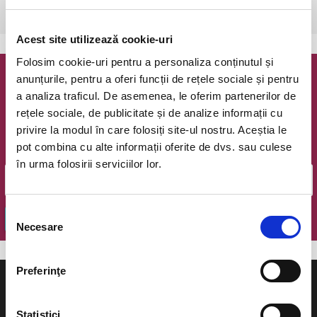
Bucuresti, Teatrul Coquette
vezi pe harta
Acest site utilizează cookie-uri
Folosim cookie-uri pentru a personaliza conținutul și
anunțurile, pentru a oferi funcții de rețele sociale și pentru
Newsletter @ Bilete.ro
a analiza traficul. De asemenea, le oferim partenerilor de
rețele sociale, de publicitate și de analize informații cu
Oferte exclusive si o editie saptamanala cu cele mai noi
privire la modul în care folosiți site-ul nostru. Aceștia le
evenimente.
pot combina cu alte informații oferite de dvs. sau culese
Email
în urma folosirii serviciilor lor.
Selecția
OK
Necesare
consimțământului
Preferinţe
Statistici