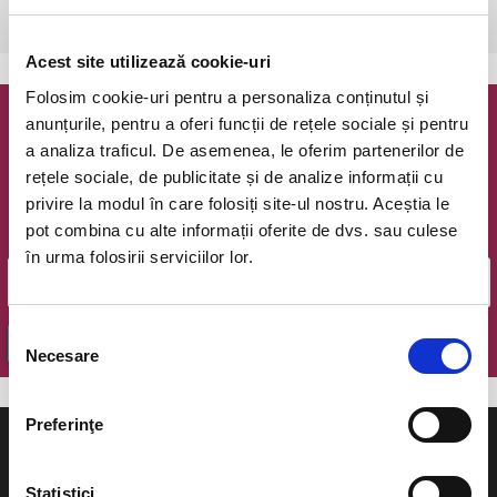
Bucuresti, Teatrul Coquette
vezi pe harta
Acest site utilizează cookie-uri
Folosim cookie-uri pentru a personaliza conținutul și
anunțurile, pentru a oferi funcții de rețele sociale și pentru
Newsletter @ Bilete.ro
a analiza traficul. De asemenea, le oferim partenerilor de
rețele sociale, de publicitate și de analize informații cu
Oferte exclusive si o editie saptamanala cu cele mai noi
privire la modul în care folosiți site-ul nostru. Aceștia le
evenimente.
pot combina cu alte informații oferite de dvs. sau culese
Email
în urma folosirii serviciilor lor.
Selecția
OK
Necesare
consimțământului
Preferinţe
Statistici