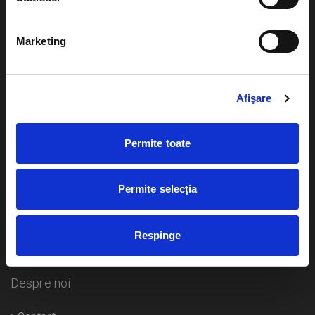
Evenimente
Ajutor
Marketing
Teatru
Cum comand bilete?
Concerte si
festivaluri
Afişare
Plata online sau cash
Sport
eBilet printat acasa
Pentru copii
Permite toate
Cultura
Livrare prin curier
Diverse
Permite selecția
Calendar
Returnare bilete
Respinge
Duplicare bilete
Despre noi