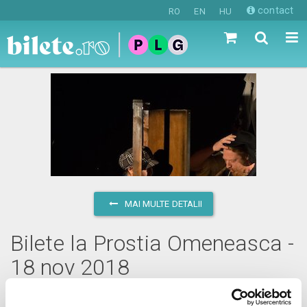
contact
RO
EN
HU
MAI MULTE DETALII
Bilete la Prostia Omeneasca -
18 nov 2018
duminică, 18 noiembrie 2018 ora 11:00