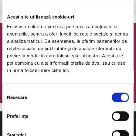
Bucuresti, Teatrul Coquette
vezi pe harta
Acest site utilizează cookie-uri
Folosim cookie-uri pentru a personaliza conținutul și
anunțurile, pentru a oferi funcții de rețele sociale și pentru
Newsletter @ Bilete.ro
a analiza traficul. De asemenea, le oferim partenerilor de
rețele sociale, de publicitate și de analize informații cu
Oferte exclusive si o editie saptamanala cu cele mai noi
privire la modul în care folosiți site-ul nostru. Aceștia le
evenimente.
pot combina cu alte informații oferite de dvs. sau culese
Email
în urma folosirii serviciilor lor.
Selecția
OK
Necesare
consimțământului
Preferinţe
Statistici