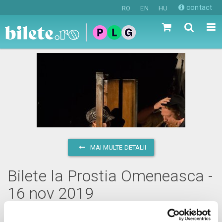
contact
RO
EN
HU
MAI MULTE DETALII
Bilete la Prostia Omeneasca -
16 nov 2019
sâmbătă, 16 noiembrie 2019 ora 11:00