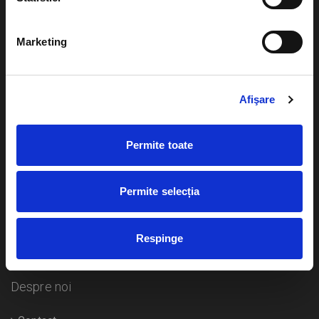
Evenimente
Ajutor
Marketing
Teatru
Cum comand bilete?
Concerte si
festivaluri
Afişare
Plata online sau cash
Sport
eBilet printat acasa
Pentru copii
Permite toate
Cultura
Livrare prin curier
Diverse
Permite selecția
Calendar
Returnare bilete
Respinge
Duplicare bilete
Despre noi