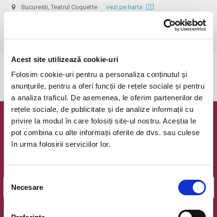
Bucuresti, Teatrul Coquette
vezi pe harta
 Dupa ora inceperii reprezentatiei biletele isi pierd valabilitatea, iar 
accesul in sala nu mai e permis. Va multumim pentru intelegere.
Acest site utilizează cookie-uri
Evenimentul a expirat.
Folosim cookie-uri pentru a personaliza conținutul și
anunțurile, pentru a oferi funcții de rețele sociale și pentru
a analiza traficul. De asemenea, le oferim partenerilor de
rețele sociale, de publicitate și de analize informații cu
privire la modul în care folosiți site-ul nostru. Aceștia le
Newsletter @ Bilete.ro
pot combina cu alte informații oferite de dvs. sau culese
în urma folosirii serviciilor lor.
Oferte exclusive si o editie saptamanala cu cele mai noi
evenimente.
Email
Selecția
Necesare
consimțământului
OK