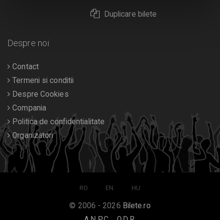
Duplicare bilete
Despre noi
Contact
Termeni si conditii
Despre Cookies
Compania
Politica de confidentialitate
Organizatori
RO
EN
HU
© 2006 - 2026
Bilete.ro
A.N.P.C.
O.D.R.