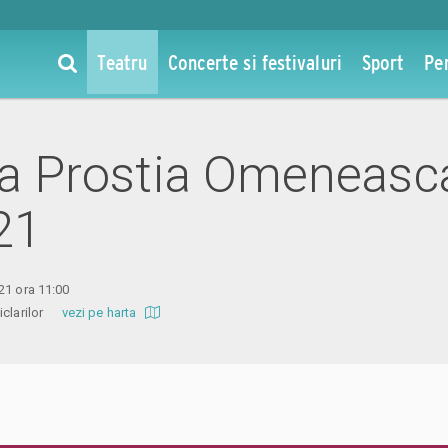
Teatru
Concerte si festivaluri
Sport
Pe
 la Prostia Omeneasc
21
21 ora 11:00
ticlarilor
vezi pe harta