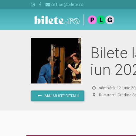
office@bilete.ro
Bilete
iun 20
sâmbătă, 12 iunie 20
Bucuresti, Gradina S
MAI MULTE DETALII