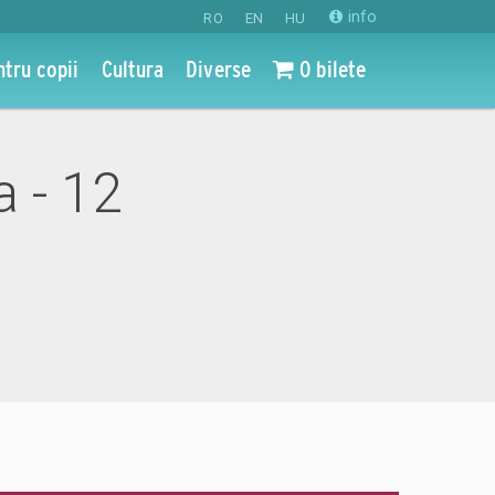
info
RO
EN
HU
ntru copii
Cultura
Diverse
0 bilete
a - 12