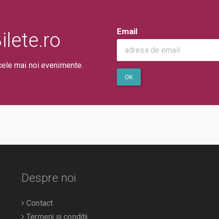
Email
lete.ro
cele mai noi evenimente.
OK
Despre noi
Contact
Termeni si conditii