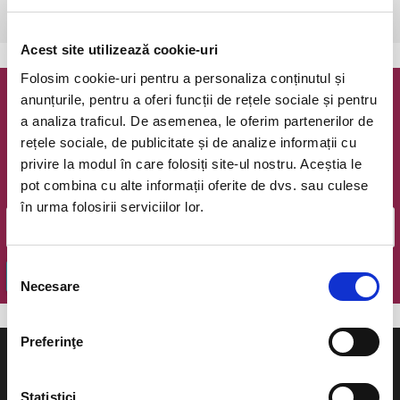
Bucuresti, Teatrul Coquette
vezi pe harta
Acest site utilizează cookie-uri
Folosim cookie-uri pentru a personaliza conținutul și
anunțurile, pentru a oferi funcții de rețele sociale și pentru
Newsletter @ Bilete.ro
a analiza traficul. De asemenea, le oferim partenerilor de
rețele sociale, de publicitate și de analize informații cu
Oferte exclusive si o editie saptamanala cu cele mai noi
privire la modul în care folosiți site-ul nostru. Aceștia le
evenimente.
pot combina cu alte informații oferite de dvs. sau culese
Email
în urma folosirii serviciilor lor.
Selecția
OK
Necesare
consimțământului
Preferinţe
Statistici