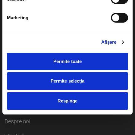
Evenimente
Ajutor
Marketing
Teatru
Cum comand bilete?
Concerte si
festivaluri
Afişare
Plata online sau cash
Sport
eBilet printat acasa
Pentru copii
Permite toate
Cultura
Livrare prin curier
Diverse
Permite selecția
Calendar
Returnare bilete
Respinge
Duplicare bilete
Despre noi