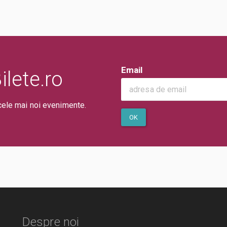
Email
lete.ro
cele mai noi evenimente.
OK
Despre noi