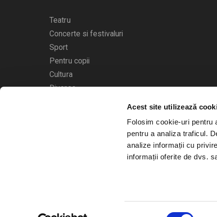
Teatru
Concerte si festivaluri
Sport
Pentru copii
Cultura
Diverse
Acest site utilizează cook
Calendarul evenimentelor
Folosim cookie-uri pentru a 
pentru a analiza traficul. 
analize informații cu privir
informații oferite de dvs. sa
© 2006 - 2026
Bilete.ro
Selecția
A.N.P.C.
O.D.R.