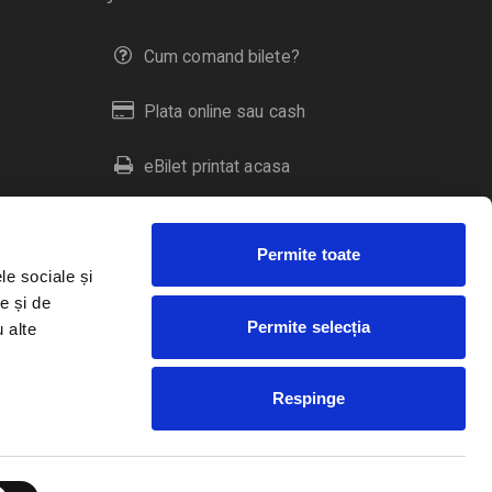
Cum comand bilete?
Plata online sau cash
eBilet printat acasa
Livrare prin curier
Permite toate
Returnare bilete
le sociale și
e și de
Permite selecția
u alte
Duplicare bilete
Respinge
RO
EN
HU