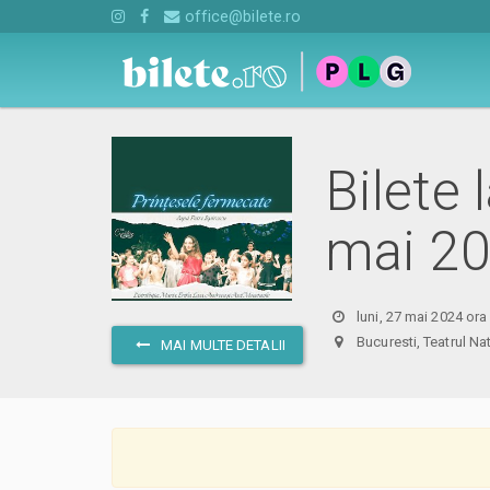
office@bilete.ro
Bilete 
mai 2
luni, 27 mai 2024 ora
Bucuresti, Teatrul N
MAI MULTE DETALII