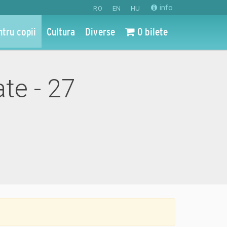
info
RO
EN
HU
ntru copii
Cultura
Diverse
0 bilete
te - 27