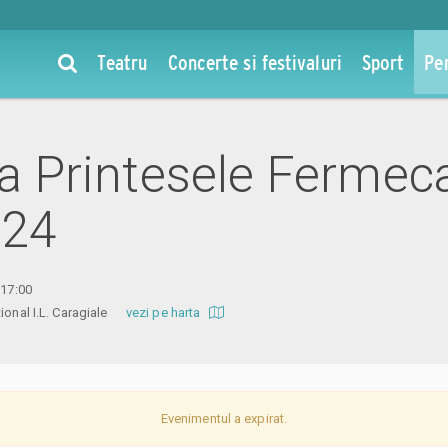
Teatru
Concerte si festivaluri
Sport
Pe
la Printesele Fermeca
024
 17:00
ational I.L. Caragiale
vezi pe harta
Evenimentul a expirat.