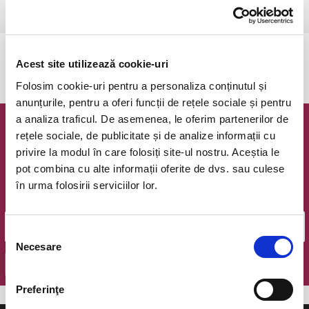
Bucuresti, Teatrul Amzei
vezi pe harta
Evenimentul a expirat.
Acest site utilizează cookie-uri
Folosim cookie-uri pentru a personaliza conținutul și
anunțurile, pentru a oferi funcții de rețele sociale și pentru
a analiza traficul. De asemenea, le oferim partenerilor de
Newsletter @ Bilete.ro
rețele sociale, de publicitate și de analize informații cu
privire la modul în care folosiți site-ul nostru. Aceștia le
Oferte exclusive si o editie saptamanala cu cele mai noi
pot combina cu alte informații oferite de dvs. sau culese
evenimente.
în urma folosirii serviciilor lor.
Email
Selecția
Necesare
consimțământului
OK
Preferinţe