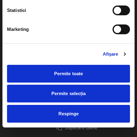
Statistici
Marketing
Evenimente
Ajutor
Teatru
Cum comand bilete?
Afişare
Concerte si
festivaluri
Plata online sau cash
Permite toate
Sport
eBilet printat acasa
Pentru copii
Cultura
Permite selecția
Livrare prin curier
Diverse
Calendar
Returnare bilete
Respinge
Duplicare bilete