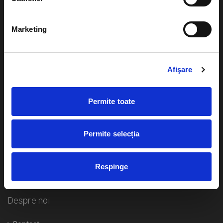
Evenimente
Ajutor
Marketing
Teatru
Cum comand bilete?
Concerte si
festivaluri
Afişare
Plata online sau cash
Sport
eBilet printat acasa
Pentru copii
Permite toate
Cultura
Livrare prin curier
Diverse
Permite selecția
Calendar
Returnare bilete
Respinge
Duplicare bilete
Despre noi