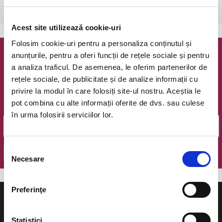
Brasov, Bastionul Artistilor
vezi pe harta
Acest site utilizează cookie-uri
Folosim cookie-uri pentru a personaliza conținutul și
anunțurile, pentru a oferi funcții de rețele sociale și pentru
Newsletter @ Bilete.ro
a analiza traficul. De asemenea, le oferim partenerilor de
rețele sociale, de publicitate și de analize informații cu
Oferte exclusive si o editie saptamanala cu cele mai noi
privire la modul în care folosiți site-ul nostru. Aceștia le
evenimente.
pot combina cu alte informații oferite de dvs. sau culese
Email
în urma folosirii serviciilor lor.
Selecția
OK
Necesare
consimțământului
Preferinţe
Statistici