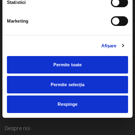
Statistici
Evenimente
Ajutor
Marketing
Teatru
Cum comand bilete?
Concerte si
Afişare
festivaluri
Plata online sau cash
Sport
Permite toate
eBilet printat acasa
Pentru copii
Cultura
Livrare prin curier
Diverse
Permite selecția
Calendar
Returnare bilete
Respinge
Duplicare bilete
Despre noi