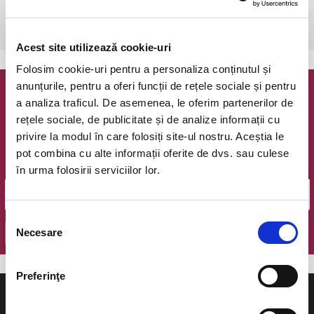
Bucuresti, Teatrul National Bucuresti (Sala Media)
vezi pe harta
Acest site utilizează cookie-uri
Folosim cookie-uri pentru a personaliza conținutul și
anunțurile, pentru a oferi funcții de rețele sociale și pentru
Newsletter @ Bilete.ro
a analiza traficul. De asemenea, le oferim partenerilor de
rețele sociale, de publicitate și de analize informații cu
Oferte exclusive si o editie saptamanala cu cele mai noi
privire la modul în care folosiți site-ul nostru. Aceștia le
evenimente.
pot combina cu alte informații oferite de dvs. sau culese
Email
în urma folosirii serviciilor lor.
Selecția
Necesare
OK
consimțământului
Preferinţe