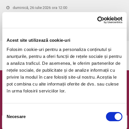
duminică, 26 iulie 2026 ora 12:00
Bucuresti, Hard Rock Cafe
vezi pe harta
 Pentru copiii cu vârsta de peste 1 an se achită bilet.

Se achită bilete atât pentru părinti cât și pentru copii.
Acest site utilizează cookie-uri
Folosim cookie-uri pentru a personaliza conținutul și
Evenimentul a expirat.
anunțurile, pentru a oferi funcții de rețele sociale și pentru
a analiza traficul. De asemenea, le oferim partenerilor de
rețele sociale, de publicitate și de analize informații cu
privire la modul în care folosiți site-ul nostru. Aceștia le
Newsletter @ Bilete.ro
pot combina cu alte informații oferite de dvs. sau culese
în urma folosirii serviciilor lor.
Oferte exclusive si o editie saptamanala cu cele mai noi
evenimente.
Selecția
Email
Necesare
consimțământului