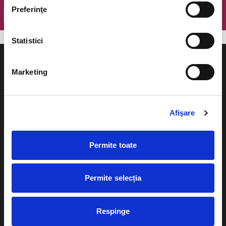
Preferinţe
OK
Statistici
Marketing
Evenimente
Ajutor
Afişare
Teatru
Cum comand bilete?
Concerte si
Permite toate
festivaluri
Plata online sau cash
Sport
Permite selecția
eBilet printat acasa
Pentru copii
Cultura
Livrare prin curier
Respinge
Diverse