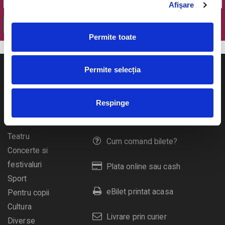
Afişare
OK
Permite toate
Permite selecția
Respinge
Evenimente
Ajutor
Teatru
Cum comand bilete?
Concerte si
festivaluri
Plata online sau cash
Sport
eBilet printat acasa
Pentru copii
Cultura
Livrare prin curier
Diverse