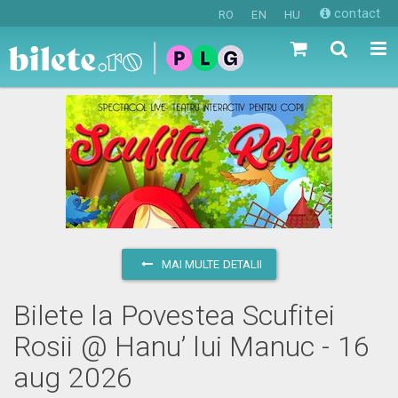
contact
RO
EN
HU
MAI MULTE DETALII
Bilete la Povestea Scufitei
Rosii @ Hanu’ lui Manuc - 16
aug 2026