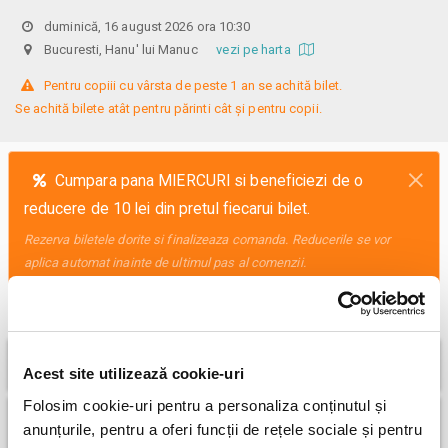
duminică, 16 august 2026 ora 10:30
Bucuresti, Hanu' lui Manuc
vezi pe harta
 Pentru copiii cu vârsta de peste 1 an se achită bilet.

Se achită bilete atât pentru părinti cât și pentru copii.
×
Cumpara pana MIERCURI si beneficiezi de o
reducere de 10 lei din pretul fiecarui bilet.
Rezerva biletele dorite si finalizeaza comanda. Reducerile se vor
aplica automat inainte de ultimul pas al comenzii.
Click pe pretul dorit si apoi alege numarul de bilete
Acces General
pret bilet 45,00 RON
Acest site utilizează cookie-uri
Folosim cookie-uri pentru a personaliza conținutul și
PRESALE - Bilete la pret redus pana MIERCURI
anunțurile, pentru a oferi funcții de rețele sociale și pentru
pret bilet 35,00 RON