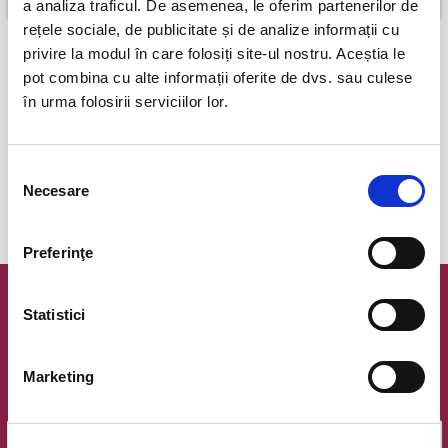
a analiza traficul. De asemenea, le oferim partenerilor de
rețele sociale, de publicitate și de analize informații cu
privire la modul în care folosiți site-ul nostru. Aceștia le
Plata online cu cardul
pot combina cu alte informații oferite de dvs. sau culese
în urma folosirii serviciilor lor.
poti plati cu cardul online si primesti confirmarea comenzii instant
eBilet printat acasa
Selecția
Necesare
consimțământului
Be green!
printeaza biletele acasa si economiseste energia si costul
de transport!
Preferinţe
Newsletter @ Bilete.ro
Statistici
Oferte exclusive si o editie saptamanala cu cele mai noi
evenimente.
Marketing
Email