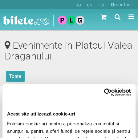
contact
RO
EN
HU
Evenimente in Platoul Valea
Draganului
Toate
0 evenimente in viitorul apropiat
revino mai tarziu
Acest site utilizează cookie-uri
Folosim cookie-uri pentru a personaliza conținutul și
anunțurile, pentru a oferi funcții de rețele sociale și pentru
anunta-ma pe email cand apare urmatorul eveniment la