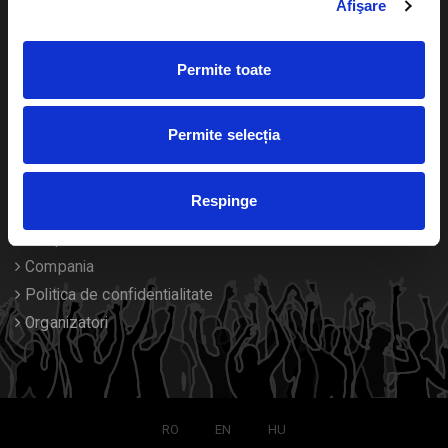
Afişare
Calendar
Returnare bilete
Permite toate
Duplicare bilete
Despre noi
Permite selecția
Contact
Respinge
Termeni si conditii
Despre Cookies
Compania
Politica de confidentialitate
Organizatori
RO
EN
HU