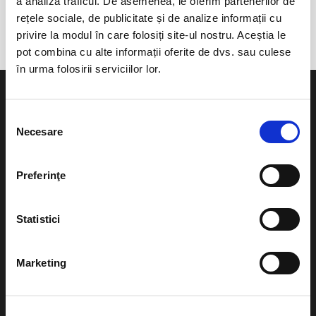
a analiza traficul. De asemenea, le oferim partenerilor de
Platoul Valea Draganului
rețele sociale, de publicitate și de analize informații cu
privire la modul în care folosiți site-ul nostru. Aceștia le
pot combina cu alte informații oferite de dvs. sau culese
în urma folosirii serviciilor lor.
Selecția
Necesare
consimțământului
Evenimente
Ajutor
Preferinţe
Teatru
Cum comand bilete?
Concerte si
Statistici
festivaluri
Plata online sau cash
Sport
Marketing
eBilet printat acasa
Pentru copii
Cultura
Livrare prin curier
Diverse