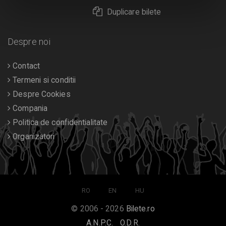
Duplicare bilete
Despre noi
Contact
Termeni si conditii
Despre Cookies
Compania
Politica de confidentialitate
Organizatori
RO
EN
HU
© 2006 - 2026
Bilete.ro
A.N.P.C.
O.D.R.