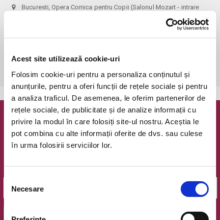
Bucuresti, Opera Comica pentru Copii (Salonul Mozart - intrare
curte)
vezi pe harta
 Biletele comandate pe www.bilete.ro cu maximum 3 zile inainte de 
spectacol, se vor achita/ridica cu o zi inaintea spectacolului pana in 
Acest site utilizează cookie-uri
ora 12:00. Dupa aceasta ora/data, nici o comanda de bilete plasata 
online care este neridicata/neachitata nu mai este valabila.
Folosim cookie-uri pentru a personaliza conținutul și
anunțurile, pentru a oferi funcții de rețele sociale și pentru
a analiza traficul. De asemenea, le oferim partenerilor de
rețele sociale, de publicitate și de analize informații cu
Newsletter @ Bilete.ro
privire la modul în care folosiți site-ul nostru. Aceștia le
pot combina cu alte informații oferite de dvs. sau culese
în urma folosirii serviciilor lor.
Oferte exclusive si o editie saptamanala cu cele mai noi
evenimente.
Email
Selecția
Necesare
consimțământului
OK
Preferinţe