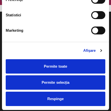
Statistici
Marketing
Evenimente
Ajutor
Afişare
Teatru
Cum comand bilete?
Concerte si
festivaluri
Permite toate
Plata online sau cash
Sport
eBilet printat acasa
Pentru copii
Permite selecția
Cultura
Livrare prin curier
Diverse
Respinge
Calendar
Returnare bilete