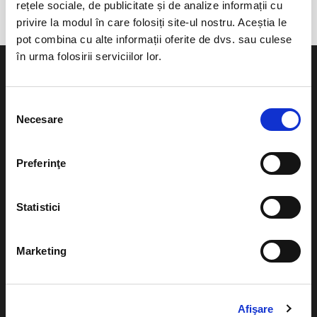
rețele sociale, de publicitate și de analize informații cu
privire la modul în care folosiți site-ul nostru. Aceștia le
pot combina cu alte informații oferite de dvs. sau culese
în urma folosirii serviciilor lor.
Selecția
Necesare
consimțământului
Evenimente
Ajutor
Teatru
Preferinţe
Cum comand bilete?
Concerte si
festivaluri
Plata online sau cash
Statistici
Sport
eBilet printat acasa
Pentru copii
Marketing
Cultura
Livrare prin curier
Diverse
Calendar
Afişare
Returnare bilete