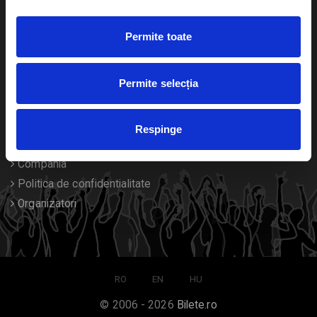
Duplicare bilete
Permite toate
Despre noi
Permite selecția
Contact
Termeni si conditii
Respinge
Despre Cookies
Compania
Politica de confidentialitate
Organizatori
RO
EN
HU
© 2006 - 2026
Bilete.ro