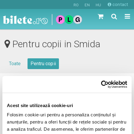
contact
RO
EN
HU
Pentru copii in Smida
Toate
Pentru copii
0 evenimente in viitorul apropiat
revino mai tarziu
Acest site utilizează cookie-uri
Folosim cookie-uri pentru a personaliza conținutul și
anunțurile, pentru a oferi funcții de rețele sociale și pentru
anunta-ma pe email cand apare urmatorul eveniment la
a analiza traficul. De asemenea, le oferim partenerilor de
Smida