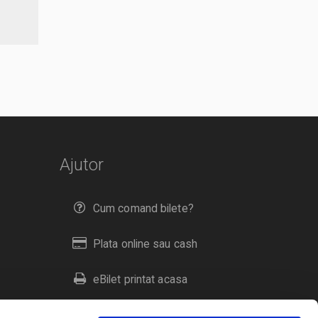
Ajutor
Cum comand bilete?
Plata online sau cash
eBilet printat acasa
Livrare prin curier