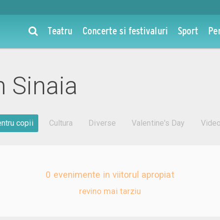
Teatru
Concerte si festivaluri
Sport
Pe
n Sinaia
ntru copii
Cultura
Diverse
Valentine's Day
Vide
0 evenimente in viitorul apropiat
revino mai tarziu