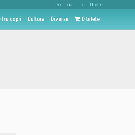
info
RO
EN
HU
ntru copii
Cultura
Diverse
0 bilete
o