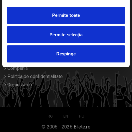
Duplicare bilete
Permite toate
Despre noi
Permite selecția
Contact
Termeni si conditii
Respinge
Despre Cookies
Compania
Politica de confidentialitate
Organizatori
RO
EN
HU
© 2006 - 2026
Bilete.ro