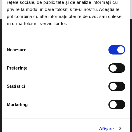
rețele sociale, de publicitate și de analize informații cu
privire la modul în care folosiți site-ul nostru. Aceștia le
pot combina cu alte informații oferite de dvs. sau culese
în urma folosirii serviciilor lor.
Selecția
Necesare
consimțământului
Evenimente
Ajutor
Teatru
Preferinţe
Cum comand bilete?
Concerte si
festivaluri
Plata online sau cash
Statistici
Sport
eBilet printat acasa
Pentru copii
Marketing
Cultura
Livrare prin curier
Diverse
Calendar
Afişare
Returnare bilete