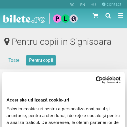
contact
RO
EN
HU
Pentru copii in Sighisoara
Toate
Pentru copii
0 evenimente in viitorul apropiat
revino mai tarziu
Acest site utilizează cookie-uri
Folosim cookie-uri pentru a personaliza conținutul și
anunțurile, pentru a oferi funcții de rețele sociale și pentru
anunta-ma pe email cand apare urmatorul eveniment la
a analiza traficul. De asemenea, le oferim partenerilor de
Sighisoara