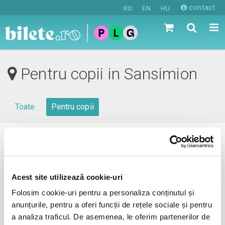
contact
RO
EN
HU
Pentru copii in Sansimion
Toate
Pentru copii
0 evenimente in viitorul apropiat
revino mai tarziu
Acest site utilizează cookie-uri
Folosim cookie-uri pentru a personaliza conținutul și
anunțurile, pentru a oferi funcții de rețele sociale și pentru
anunta-ma pe email cand apare urmatorul eveniment la
a analiza traficul. De asemenea, le oferim partenerilor de
Sansimion