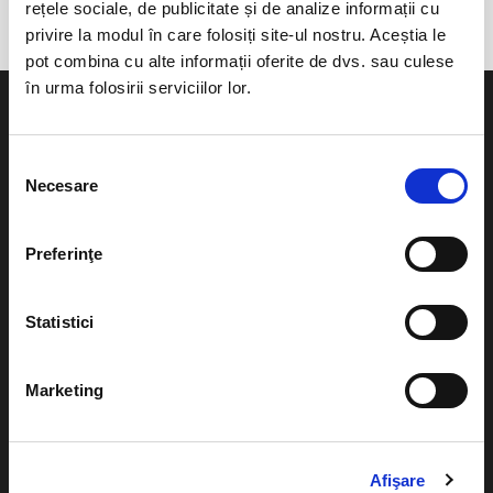
rețele sociale, de publicitate și de analize informații cu
privire la modul în care folosiți site-ul nostru. Aceștia le
pot combina cu alte informații oferite de dvs. sau culese
în urma folosirii serviciilor lor.
Selecția
Necesare
consimțământului
Evenimente
Ajutor
Teatru
Preferinţe
Cum comand bilete?
Concerte si
festivaluri
Plata online sau cash
Statistici
Sport
eBilet printat acasa
Pentru copii
Marketing
Cultura
Livrare prin curier
Diverse
Calendar
Afişare
Returnare bilete