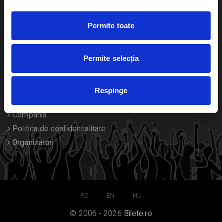
Duplicare bilete
Permite toate
Despre noi
Permite selecția
Contact
Termeni si conditii
Respinge
Despre Cookies
Compania
Politica de confidentialitate
Organizatori
RO
EN
HU
© 2006 - 2026
Bilete.ro