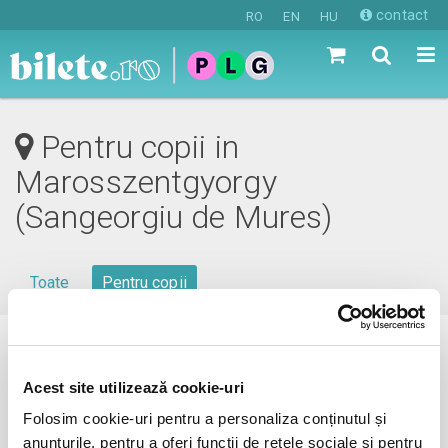
contact
RO
EN
HU
Pentru copii in
Marosszentgyorgy
(Sangeorgiu de Mures)
Toate
Pentru copii
0 evenimente in viitorul apropiat
Acest site utilizează cookie-uri
revino mai tarziu
Folosim cookie-uri pentru a personaliza conținutul și
anunțurile, pentru a oferi funcții de rețele sociale și pentru