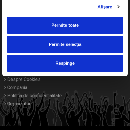
Livrare prin curier
Diverse
Afişare
Calendar
Returnare bilete
Permite toate
Duplicare bilete
Permite selecția
Despre noi
Contact
Respinge
Termeni si conditii
Despre Cookies
Compania
Politica de confidentialitate
Organizatori