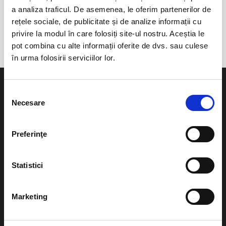
a analiza traficul. De asemenea, le oferim partenerilor de
anunta-ma pe email cand apare urmatorul eveniment la
rețele sociale, de publicitate și de analize informații cu
Marosszentgyorgy (Sangeorgiu de Mures)
privire la modul în care folosiți site-ul nostru. Aceștia le
pot combina cu alte informații oferite de dvs. sau culese
în urma folosirii serviciilor lor.
Selecția
Necesare
consimțământului
Evenimente
Ajutor
Preferinţe
Teatru
Cum comand bilete?
Concerte si
Statistici
festivaluri
Plata online sau cash
Sport
Marketing
eBilet printat acasa
Pentru copii
Cultura