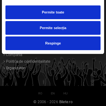
Duplicare bilete
Permite toate
Despre noi
Permite selecția
Contact
Termeni si conditii
Respinge
Despre Cookies
Compania
Politica de confidentialitate
Organizatori
RO
EN
HU
© 2006 - 2026
Bilete.ro