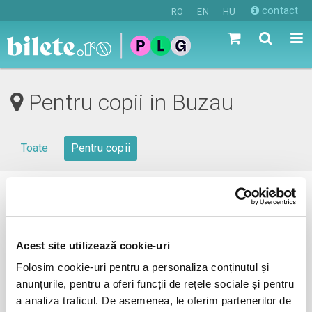
contact
RO
EN
HU
Pentru copii in Buzau
Toate
Pentru copii
0 evenimente in viitorul apropiat
revino mai tarziu
Acest site utilizează cookie-uri
Folosim cookie-uri pentru a personaliza conținutul și
anunțurile, pentru a oferi funcții de rețele sociale și pentru
anunta-ma pe email cand apare urmatorul eveniment la
a analiza traficul. De asemenea, le oferim partenerilor de
Buzau