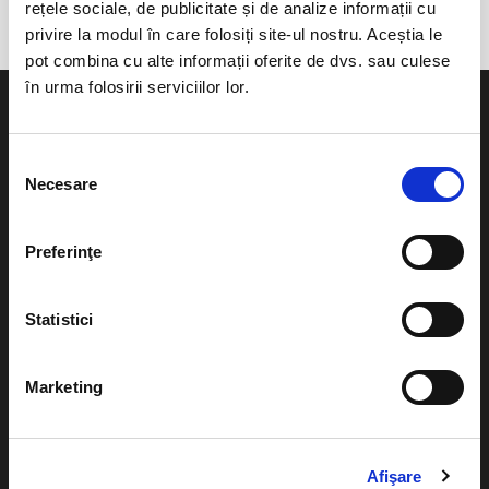
rețele sociale, de publicitate și de analize informații cu
privire la modul în care folosiți site-ul nostru. Aceștia le
pot combina cu alte informații oferite de dvs. sau culese
în urma folosirii serviciilor lor.
Selecția
Necesare
consimțământului
Evenimente
Ajutor
Teatru
Preferinţe
Cum comand bilete?
Concerte si
festivaluri
Plata online sau cash
Statistici
Sport
eBilet printat acasa
Pentru copii
Marketing
Cultura
Livrare prin curier
Diverse
Calendar
Afişare
Returnare bilete