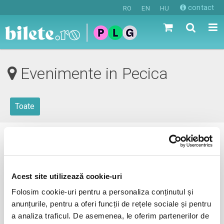
contact
RO
EN
HU
Evenimente in Pecica
Toate
0 evenimente in viitorul apropiat
revino mai tarziu
Acest site utilizează cookie-uri
Folosim cookie-uri pentru a personaliza conținutul și
anunțurile, pentru a oferi funcții de rețele sociale și pentru
anunta-ma pe email cand apare urmatorul eveniment la
a analiza traficul. De asemenea, le oferim partenerilor de
Pecica