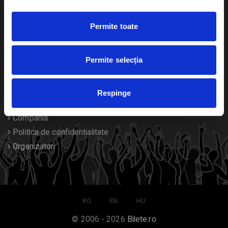
Duplicare bilete
Permite toate
Despre noi
Permite selecția
Contact
Termeni si conditii
Respinge
Despre Cookies
Compania
Politica de confidentialitate
Organizatori
RO
EN
HU
© 2006 - 2026
Bilete.ro