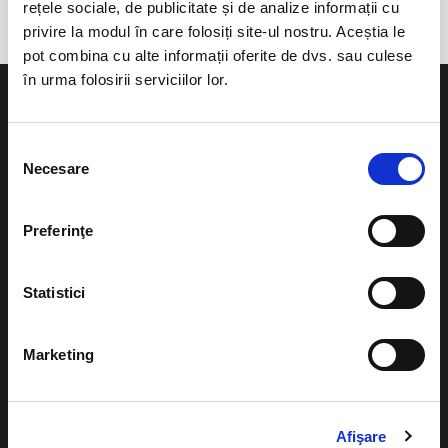
rețele sociale, de publicitate și de analize informații cu
privire la modul în care folosiți site-ul nostru. Aceștia le
pot combina cu alte informații oferite de dvs. sau culese
în urma folosirii serviciilor lor.
Selecția
Necesare
consimțământului
Evenimente
Ajutor
Teatru
Preferinţe
Cum comand bilete?
Concerte si
festivaluri
Plata online sau cash
Statistici
Sport
eBilet printat acasa
Pentru copii
Marketing
Cultura
Livrare prin curier
Diverse
Calendar
Afişare
Returnare bilete