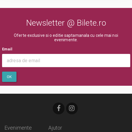
Va rugam sa respectati orele de acces in sala de spectacol sau in locul
de desfasurare a evenimentului inscriptionate pe bilet, pentru a evita
aglomerarea pe caile de acces sau deranjarea celorlalti spectatori
Newsletter @ Bilete.ro
dupa inceperea spectacolului/evenimentului.
Oferte exclusive si o editie saptamanala cu cele mai noi
evenimente.
Email
OK
Evenimente
Ajutor