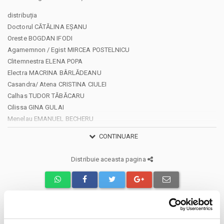
distribuția
Doctorul CĂTĂLINA EȘANU
Oreste BOGDAN IFODI
Agamemnon / Egist MIRCEA POSTELNICU
Clitemnestra ELENA POPA
Electra MACRINA BÂRLĂDEANU
Casandra/ Atena CRISTINA CIULEI
Calhas TUDOR TĂBĂCARU
Cilissa GINA GULAI
Menelau EMANUEL BECHERU
Reporter/ Sora medicală SMARANDA MIHALACHE
CONTINUARE
Oreste copil IUSTIN APREOTESEI
Ifigenia copil– SOFIA DĂSCĂLESCU / ILINCA TIMOFTE
Distribuie aceasta pagina
premiera: 21, 22 mai 2026
recomandare de vârstă: 16+
ORESTIA adaptată de Robert Icke este un flux de amintiri care ne
poartă de la o copilărie în care orice e posibil, la o adolescență
tulburată de traumele nerezolvate din trecut, la o maturitate care vine