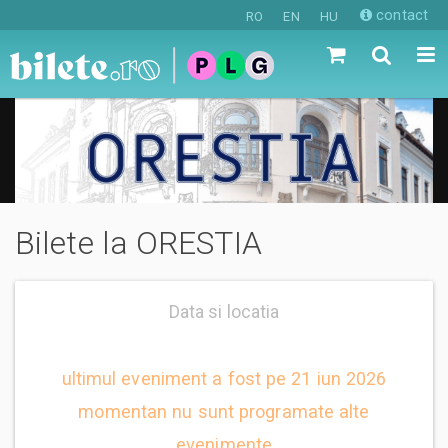
contact
RO
EN
HU
Bilete la ORESTIA
Data si locatia
ultimul eveniment a fost pe 21 iun 2026
momentan nu sunt programate alte
evenimente