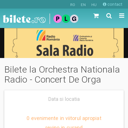
contact
RO
EN
HU
Bilete la Orchestra Nationala
Radio - Concert De Orga
Data si locatia
0 evenimente in viitorul apropiat
revino in curand