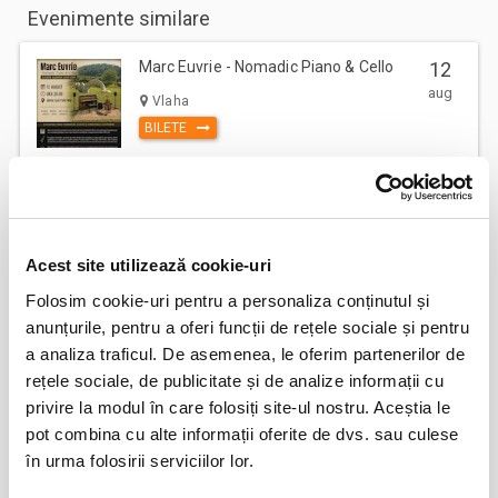
Evenimente similare
Marc Euvrie - Nomadic Piano & Cello
12
aug
Vlaha
BILETE
FESTOBAL
11
sept
Bucuresti
Acest site utilizează cookie-uri
BILETE
Folosim cookie-uri pentru a personaliza conținutul și
anunțurile, pentru a oferi funcții de rețele sociale și pentru
a analiza traficul. De asemenea, le oferim partenerilor de
MASTERS OF CLASSIC
12
rețele sociale, de publicitate și de analize informații cu
sept
Bucuresti
privire la modul în care folosiți site-ul nostru. Aceștia le
BILETE
pot combina cu alte informații oferite de dvs. sau culese
în urma folosirii serviciilor lor.