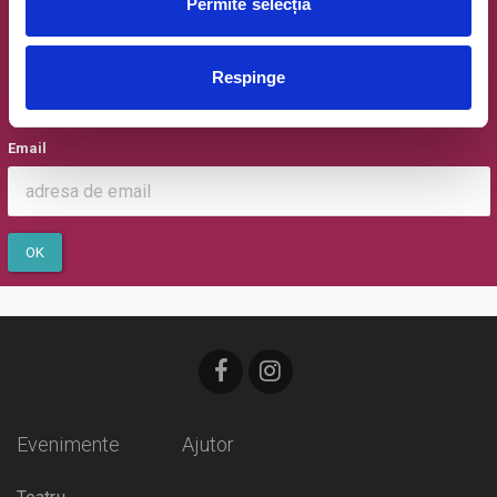
Permite selecția
Newsletter @ Bilete.ro
Respinge
Oferte exclusive si o editie saptamanala cu cele mai noi
evenimente.
Email
OK
Evenimente
Ajutor