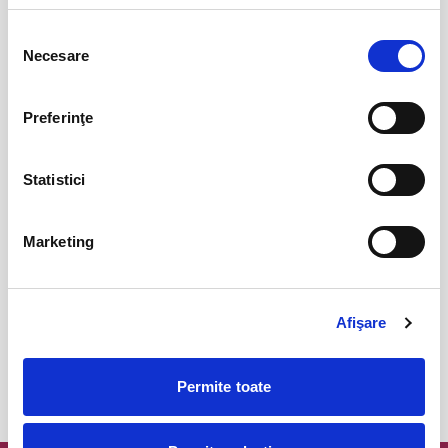
Jazzapella - Concert jazz a capella
13
Selecția
oct
Bucuresti
Necesare
consimțământului
BILETE
Preferinţe
COJO @ Expirat
15
oct
Bucuresti
Statistici
BILETE
Marketing
Tender live - Expirat
16
oct
Bucuresti
Afişare
BILETE
Permite toate
MAI MULTE DIN CONCERTE