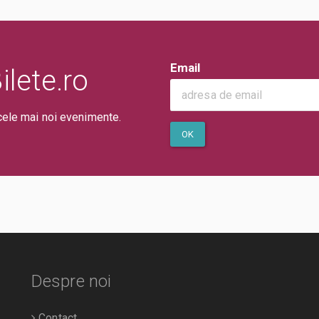
Email
lete.ro
cele mai noi evenimente.
OK
Despre noi
Contact