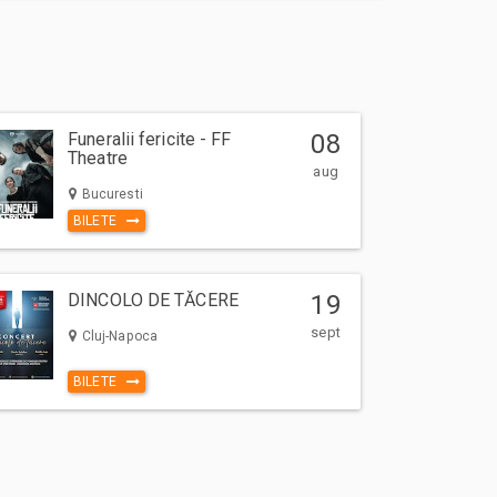
Funeralii fericite - FF
08
Theatre
aug
Bucuresti
BILETE
DINCOLO DE TĂCERE
19
sept
Cluj-Napoca
BILETE