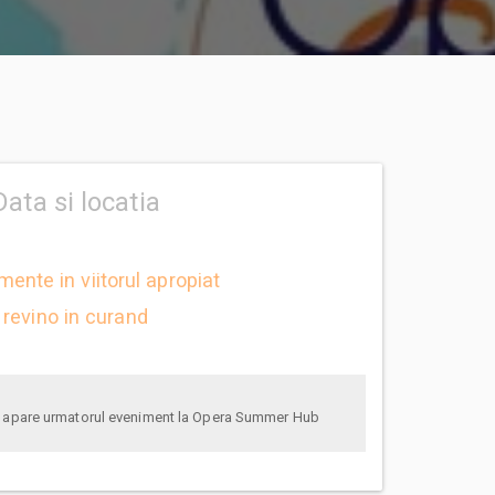
Data si locatia
mente in viitorul apropiat
revino in curand
anunta-ma pe email cand apare urmatorul eveniment la Opera Summer Hub