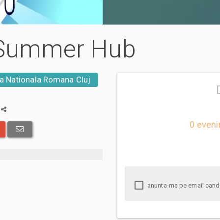
a Summer Hub
a Nationala Romana Cluj
a
0 eveni