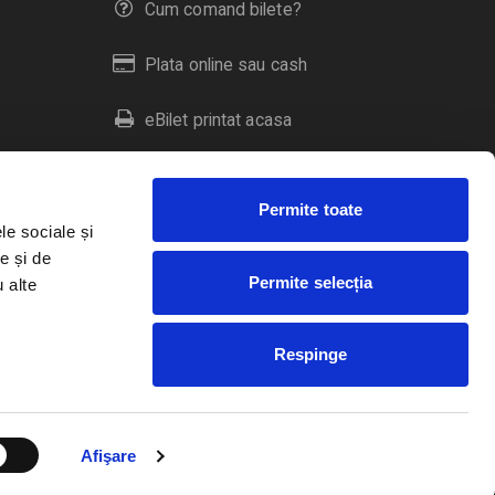
Cum comand bilete?
Plata online sau cash
eBilet printat acasa
Livrare prin curier
Permite toate
Returnare bilete
le sociale și
e și de
Permite selecția
u alte
Duplicare bilete
Respinge
RO
EN
HU
Afişare