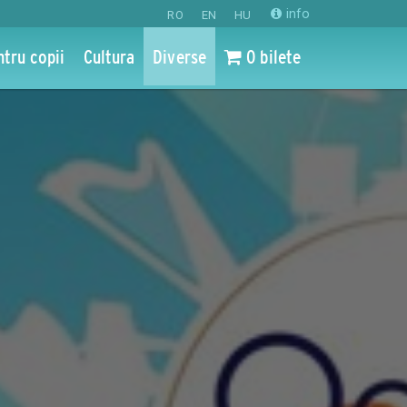
info
RO
EN
HU
ntru copii
Cultura
Diverse
0 bilete