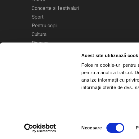
Concerte si festivaluri
Sport
Pentru copii
Cultura
Diverse
Calendarul evenimentelor
Acest site utilizează cook
Folosim cookie-uri pentru a 
pentru a analiza traficul. 
analize informații cu privir
informații oferite de dvs. sa
© 2006 - 2026
Bilete.ro
Selecția
A.N.P.C.
O.D.R.
Necesare
P
consimțământului