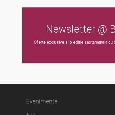
Newsletter @ Bi
Oferte exclusive si o editie saptamanala cu 
Evenimente
Teatru