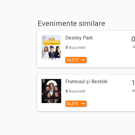
Evenimente similare
Destiny Park
i
Bucuresti
BILETE
Frumosul și Bestiile
a
Bucuresti
BILETE