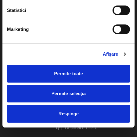
Statistici
Marketing
Evenimente
Ajutor
Teatru
Cum comand bilete?
Afişare
Concerte si
festivaluri
Plata online sau cash
Permite toate
Sport
eBilet printat acasa
Pentru copii
Cultura
Permite selecția
Livrare prin curier
Diverse
Calendar
Returnare bilete
Respinge
Duplicare bilete