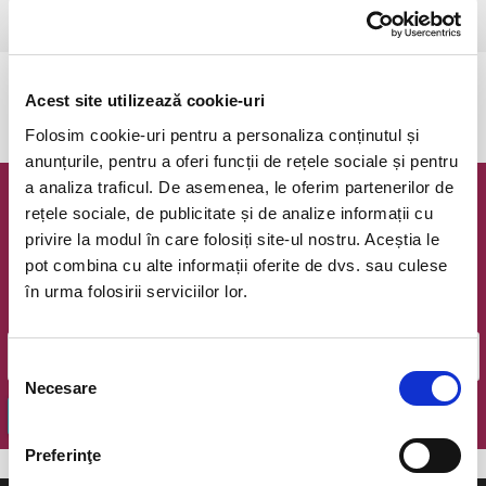
Ramnicu Valcea, Cinema Geo Saizescu
vezi pe harta
Evenimentul a expirat.
Acest site utilizează cookie-uri
Folosim cookie-uri pentru a personaliza conținutul și
anunțurile, pentru a oferi funcții de rețele sociale și pentru
a analiza traficul. De asemenea, le oferim partenerilor de
Newsletter @ Bilete.ro
rețele sociale, de publicitate și de analize informații cu
privire la modul în care folosiți site-ul nostru. Aceștia le
Oferte exclusive si o editie saptamanala cu cele mai noi
pot combina cu alte informații oferite de dvs. sau culese
evenimente.
în urma folosirii serviciilor lor.
Email
Selecția
Necesare
consimțământului
OK
Preferinţe