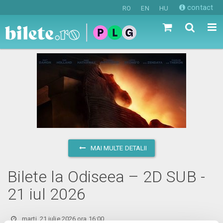
contact
RO
EN
HU
MAI MULTE DETALII
Bilete la Odiseea – 2D SUB -
21 iul 2026
marți, 21 iulie 2026 ora 16:00