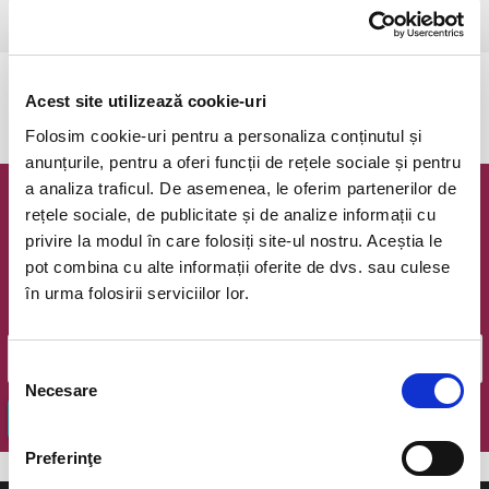
Ramnicu Valcea, Cinema Geo Saizescu
vezi pe harta
Evenimentul a expirat.
Acest site utilizează cookie-uri
Folosim cookie-uri pentru a personaliza conținutul și
anunțurile, pentru a oferi funcții de rețele sociale și pentru
a analiza traficul. De asemenea, le oferim partenerilor de
Newsletter @ Bilete.ro
rețele sociale, de publicitate și de analize informații cu
privire la modul în care folosiți site-ul nostru. Aceștia le
Oferte exclusive si o editie saptamanala cu cele mai noi
pot combina cu alte informații oferite de dvs. sau culese
evenimente.
în urma folosirii serviciilor lor.
Email
Selecția
Necesare
consimțământului
OK
Preferinţe