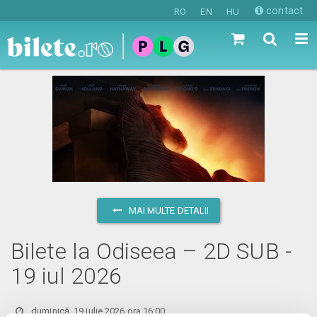
contact
RO
EN
HU
MAI MULTE DETALII
Bilete la Odiseea – 2D SUB -
19 iul 2026
duminică, 19 iulie 2026 ora 16:00