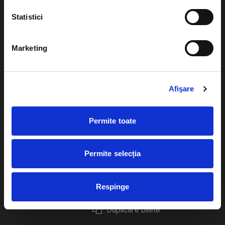
Statistici
Marketing
Evenimente
Ajutor
Teatru
Cum comand bilete?
Afişare
Concerte si
festivaluri
Plata online sau cash
Permite toate
Sport
eBilet printat acasa
Pentru copii
Cultura
Permite selecția
Livrare prin curier
Diverse
Calendar
Returnare bilete
Respinge
Duplicare bilete