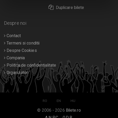
Duplicare bilete
Despre noi
Contact
Termeni si conditii
Despre Cookies
Compania
Politica de confidentialitate
Organizatori
RO
EN
HU
© 2006 - 2026
Bilete.ro
A.N.P.C.
O.D.R.