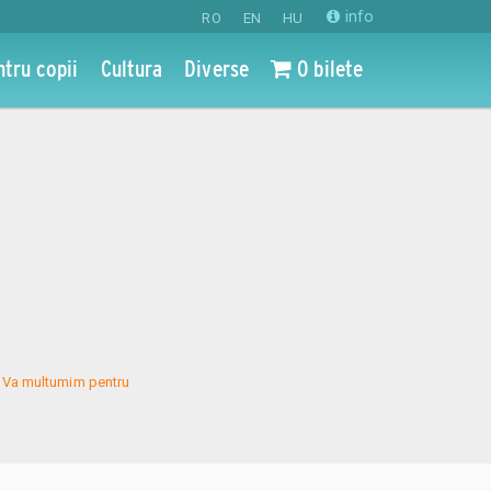
info
RO
EN
HU
ntru copii
Cultura
Diverse
0 bilete
s. Va multumim pentru 