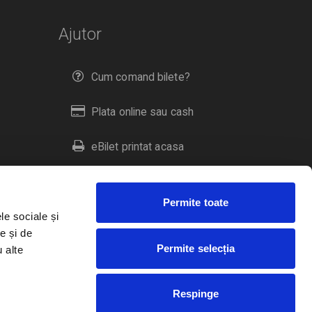
Ajutor
Cum comand bilete?
Plata online sau cash
eBilet printat acasa
Livrare prin curier
Permite toate
Returnare bilete
le sociale și
e și de
Permite selecția
u alte
Duplicare bilete
Respinge