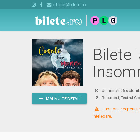
office@bilete.ro
Bilete
Insomn
duminică, 26 octomb
Bucuresti, Teatrul
MAI MULTE DETALII
 Dupa ora inceperii re
intelegere.