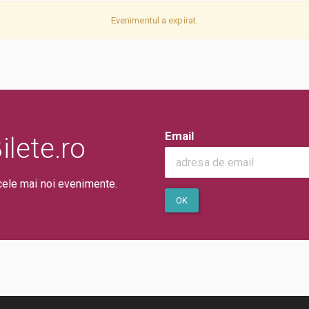
Evenimentul a expirat.
Email
lete.ro
cele mai noi evenimente.
OK