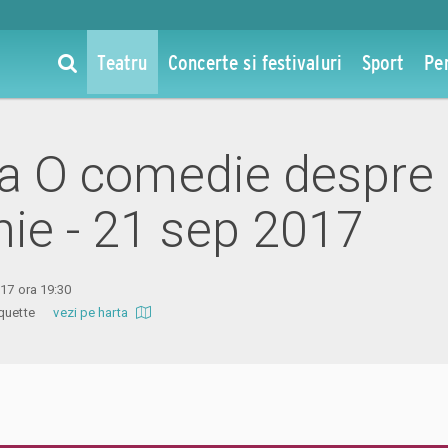
Teatru
Concerte si festivaluri
Sport
Pe
 la O comedie despre
ie - 21 sep 2017
017 ora 19:30
 Coquette
vezi pe harta