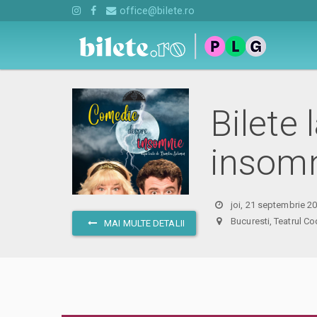
office@bilete.ro
Bilete
insomn
joi, 21 septembrie 2
Bucuresti, Teatrul
MAI MULTE DETALII