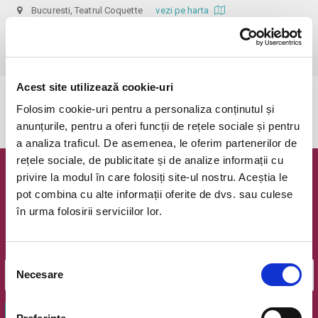
Bucuresti, Teatrul Coquette
vezi pe harta
 Dupa ora inceperii reprezentatiei biletele isi pierd valabilitatea, iar 
accesul in sala nu mai e permis. Va multumim pentru intelegere.
Acest site utilizează cookie-uri
Evenimentul a expirat.
Folosim cookie-uri pentru a personaliza conținutul și
anunțurile, pentru a oferi funcții de rețele sociale și pentru
a analiza traficul. De asemenea, le oferim partenerilor de
rețele sociale, de publicitate și de analize informații cu
privire la modul în care folosiți site-ul nostru. Aceștia le
Newsletter @ Bilete.ro
pot combina cu alte informații oferite de dvs. sau culese
în urma folosirii serviciilor lor.
Oferte exclusive si o editie saptamanala cu cele mai noi
evenimente.
Email
Selecția
Necesare
consimțământului
OK