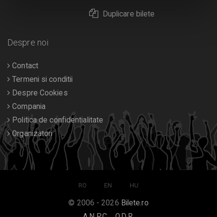
Duplicare bilete
Despre noi
Contact
Termeni si conditii
Despre Cookies
Compania
Politica de confidentialitate
Organizatori
RO
EN
HU
© 2006 - 2026
Bilete.ro
A.N.P.C.
O.D.R.