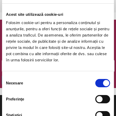
Bucuresti, Teatrul Coquette
vezi pe harta
Acest site utilizează cookie-uri
Folosim cookie-uri pentru a personaliza conținutul și
anunțurile, pentru a oferi funcții de rețele sociale și pentru
Newsletter @ Bilete.ro
a analiza traficul. De asemenea, le oferim partenerilor de
rețele sociale, de publicitate și de analize informații cu
Oferte exclusive si o editie saptamanala cu cele mai noi
privire la modul în care folosiți site-ul nostru. Aceștia le
evenimente.
pot combina cu alte informații oferite de dvs. sau culese
Email
în urma folosirii serviciilor lor.
Selecția
OK
Necesare
consimțământului
Preferinţe
Statistici