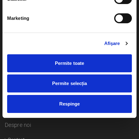
Evenimente
Ajutor
Marketing
Teatru
Cum comand bilete?
Concerte si
festivaluri
Afişare
Plata online sau cash
Sport
eBilet printat acasa
Pentru copii
Permite toate
Cultura
Livrare prin curier
Diverse
Permite selecția
Calendar
Returnare bilete
Respinge
Duplicare bilete
Despre noi