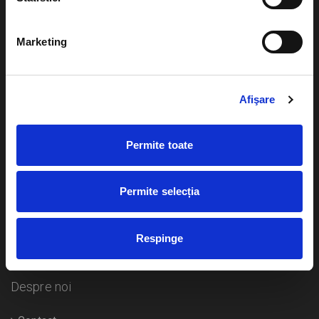
Evenimente
Ajutor
Marketing
Teatru
Cum comand bilete?
Concerte si
festivaluri
Afişare
Plata online sau cash
Sport
eBilet printat acasa
Pentru copii
Permite toate
Cultura
Livrare prin curier
Diverse
Permite selecția
Calendar
Returnare bilete
Respinge
Duplicare bilete
Despre noi