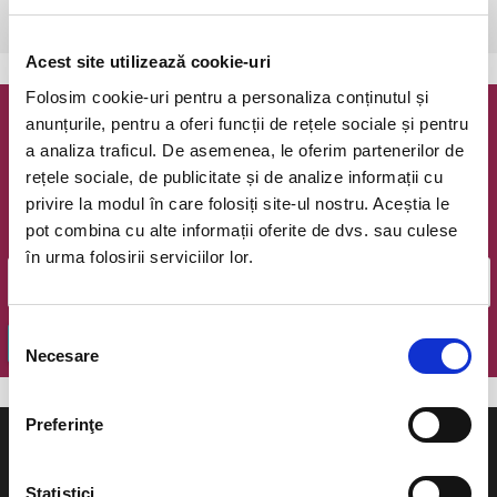
Bucuresti, Teatrul Coquette
vezi pe harta
Acest site utilizează cookie-uri
Folosim cookie-uri pentru a personaliza conținutul și
anunțurile, pentru a oferi funcții de rețele sociale și pentru
Newsletter @ Bilete.ro
a analiza traficul. De asemenea, le oferim partenerilor de
rețele sociale, de publicitate și de analize informații cu
Oferte exclusive si o editie saptamanala cu cele mai noi
privire la modul în care folosiți site-ul nostru. Aceștia le
evenimente.
pot combina cu alte informații oferite de dvs. sau culese
Email
în urma folosirii serviciilor lor.
Selecția
OK
Necesare
consimțământului
Preferinţe
Statistici