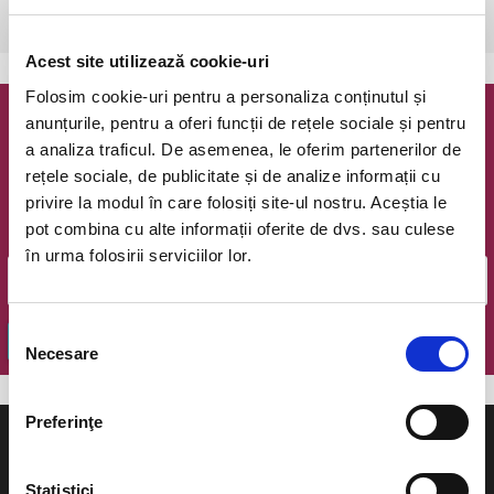
Bucuresti, Teatrul Coquette
vezi pe harta
Acest site utilizează cookie-uri
Folosim cookie-uri pentru a personaliza conținutul și
anunțurile, pentru a oferi funcții de rețele sociale și pentru
Newsletter @ Bilete.ro
a analiza traficul. De asemenea, le oferim partenerilor de
rețele sociale, de publicitate și de analize informații cu
Oferte exclusive si o editie saptamanala cu cele mai noi
privire la modul în care folosiți site-ul nostru. Aceștia le
evenimente.
pot combina cu alte informații oferite de dvs. sau culese
Email
în urma folosirii serviciilor lor.
Selecția
OK
Necesare
consimțământului
Preferinţe
Statistici