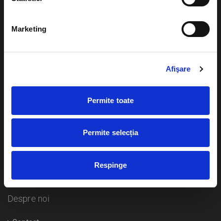
Evenimente
Ajutor
Marketing
Teatru
Cum comand bilete?
Concerte si
festivaluri
Afişare
Plata online sau cash
Sport
eBilet printat acasa
Pentru copii
Permite toate
Cultura
Livrare prin curier
Diverse
Permite selecția
Calendar
Returnare bilete
Respinge
Duplicare bilete
Despre noi