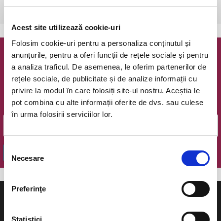
Bucuresti, BackYard Garden & Pub
vezi pe harta
Acest site utilizează cookie-uri
Folosim cookie-uri pentru a personaliza conținutul și
anunțurile, pentru a oferi funcții de rețele sociale și pentru
Newsletter @ Bilete.ro
a analiza traficul. De asemenea, le oferim partenerilor de
rețele sociale, de publicitate și de analize informații cu
Oferte exclusive si o editie saptamanala cu cele mai noi
privire la modul în care folosiți site-ul nostru. Aceștia le
evenimente.
pot combina cu alte informații oferite de dvs. sau culese
Email
în urma folosirii serviciilor lor.
Selecția
OK
Necesare
consimțământului
Preferinţe
Statistici