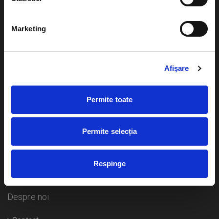
Evenimente
Ajutor
Marketing
Teatru
Cum comand bilete?
Concerte si
festivaluri
Afişare
Plata online sau cash
Sport
eBilet printat acasa
Pentru copii
Permite toate
Cultura
Livrare prin curier
Diverse
Permite selecția
Calendar
Returnare bilete
Respinge
Duplicare bilete
Despre noi