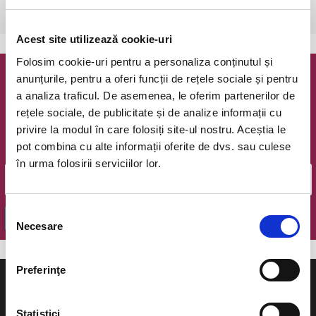
Bucuresti, Teatrul Coquette
vezi pe harta
Acest site utilizează cookie-uri
Folosim cookie-uri pentru a personaliza conținutul și
anunțurile, pentru a oferi funcții de rețele sociale și pentru
Newsletter @ Bilete.ro
a analiza traficul. De asemenea, le oferim partenerilor de
rețele sociale, de publicitate și de analize informații cu
Oferte exclusive si o editie saptamanala cu cele mai noi
privire la modul în care folosiți site-ul nostru. Aceștia le
evenimente.
pot combina cu alte informații oferite de dvs. sau culese
Email
în urma folosirii serviciilor lor.
Selecția
OK
Necesare
consimțământului
Preferinţe
Statistici