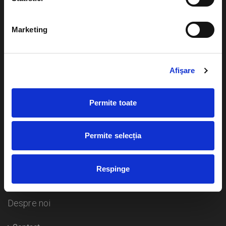
Evenimente
Ajutor
Marketing
Teatru
Cum comand bilete?
Concerte si
festivaluri
Afişare
Plata online sau cash
Sport
eBilet printat acasa
Pentru copii
Permite toate
Cultura
Livrare prin curier
Diverse
Permite selecția
Calendar
Returnare bilete
Respinge
Duplicare bilete
Despre noi